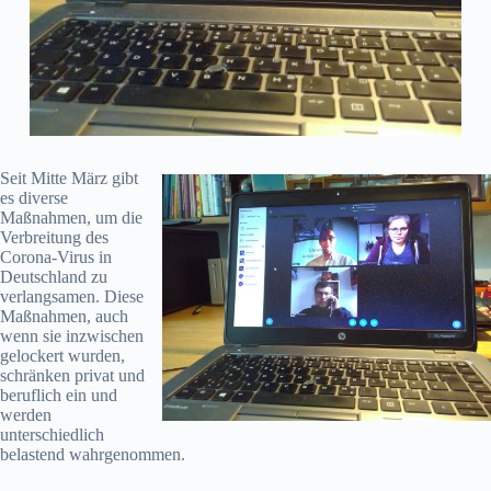
Seit Mitte März gibt
es diverse
Maßnahmen, um die
Verbreitung des
Corona-Virus in
Deutschland zu
verlangsamen. Diese
Maßnahmen, auch
wenn sie inzwischen
gelockert wurden,
schränken privat und
beruflich ein und
werden
unterschiedlich
belastend wahrgenommen.