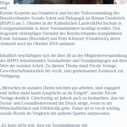
Höge
und
Kerstin Kerperin aus Osnabrück sind bei der Vollversammlung des
Berufsverbandes Soziale Arbeit und Pädagogik im Bistum Osnabrück
(BSPO) am 5. Oktober in der Katholischen LandvolkHochschule in
Georgsmarienhütte in ihren Vorstandsämtern bestätigt worden. Den
insgesamt vierköpfigen Vorstand des Berufsverbandes komplettieren
Frank Surmann (Bawinkel) und Peter Klösener (Osnabrück), deren
Amtszeit noch bis Oktober 2016 andauert.
Inhaltlich beschäftigten sich die über 40 an der Mitgliederversammlung
des BSPO teilnehmenden Sozialarbeiter und Sozialpädagogen mit dem
Wert der sozialen Arbeit. Zu diesem Thema stand Nicole Verlage,
Gewerkschaftssekretärin bei ver.di, zum gemeinsamen Austausch zur
Verfügung.
„Menschen im sozialen Dienst möchten gut arbeiten, sind engagiert
und stellen meist kaum Ansprüche an ihr Entgelt“, machte Nicole
Verlage deutlich. Gleichzeitig sei jedoch auch zu beobachten, dass im
Sozial- und Gesundheitswesend der Druck steige, wenn es um
Wirtschaftlichkeit und Effektivität gehe. Daher sei es ver.di wichtig,
soziale Berufe im Vergleich mit anderen Sparten aufzuwerten.
„Es kann nicht sein, dass ein Sozialpädagoge mit