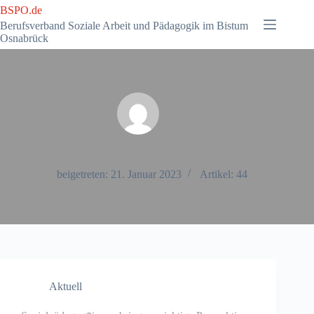
Zum
BSPO.de
Inhalt
Berufsverband Soziale Arbeit und Pädagogik im Bistum
springen
Osnabrück
Peter Klösener
beigetreten: 21. Januar 2023
Artikel: 44
Aktuell