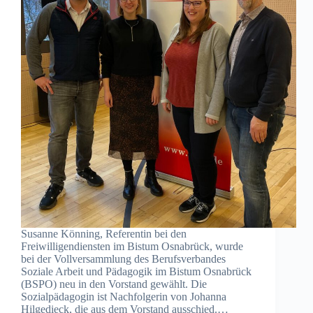
Susanne Könning, Referentin bei den
Freiwilligendiensten im Bistum Osnabrück, wurde
bei der Vollversammlung des Berufsverbandes
Soziale Arbeit und Pädagogik im Bistum Osnabrück
(BSPO) neu in den Vorstand gewählt. Die
Sozialpädagogin ist Nachfolgerin von Johanna
Hilgedieck, die aus dem Vorstand ausschied.…